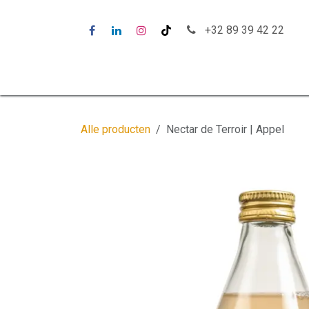
Overslaan naar inhoud
+32 89 39 42 22
Startpagina
Alle producten
Nectar de Terroir | Appel