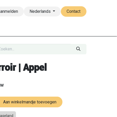
Aanmelden
Nederlands
Contact
eer
FAQ
roir | Appel
tw
Aan winkelmandje toevoegen
ageland