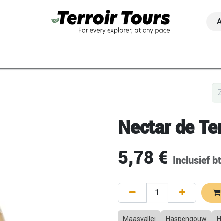
Activiteiten
Regio's
Groepen & bedrijven
Contact
M
Nectar de Ter
5,78
€
Inclusief b
Maasvallei
Haspengouw
H