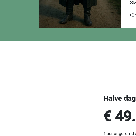
Sl

Halve dag
€ 49
4 uur ongeremd c