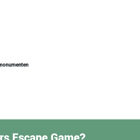
n monumenten
yders Escape Game?