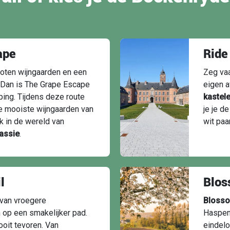
ape
Ride
goten wijngaarden en een
Zeg vaa
? Dan is The Grape Escape
eigen a
ing. Tijdens deze route
kastel
de mooiste wijngaarden van
je je d
jk in de wereld van
wit paa
passie
.
l
Blos
 van vroegere
Blosso
 op een smakelijker pad.
Haspeng
oit tevoren. Van
eindel