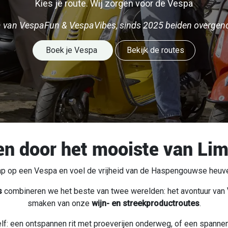
Kies je route. Wij zorgen voor de Vespa
gina van VespaFun & VespaVibes, sinds 2025 beiden overgen
Boek je Vespa
Bekijk de rou​​​​tes
en door het mooiste van Li
ap op een Vespa en voel de vrijheid van de Haspengouwse heuve
s
combineren we het beste van twee werelden: het avontuur van
smaken van onze
wijn- en streekproductroutes
.
elf: een ontspannen rit met proeverijen onderweg, of een spanne