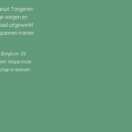
vanuit Tongeren-
ige wegen en
iaal uitgewerkt
spannen manier
 Borgloon. Dit
een Vespa-route.
schap te beleven.