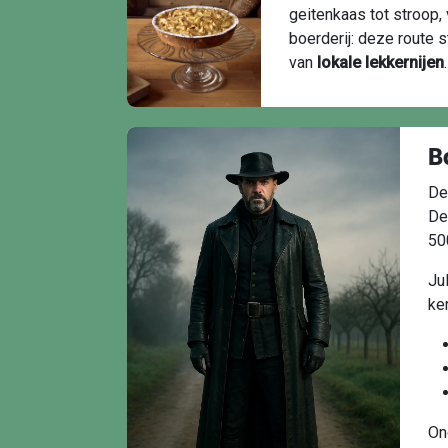
geitenkaas tot stroop,
boerderij: deze route s
van
lokale lekkernijen
.
B
D
De
50
Ju
ke
On