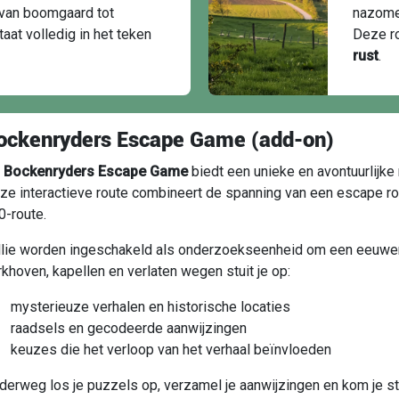
 van boomgaard tot
nazomer
taat volledig in het teken
Deze r
rust
.
ockenryders Escape Game (add-on)
e
Bockenryders Escape Game
biedt een unieke en avontuurlijk
ze interactieve route combineert de spanning van een escape ro
0-route.
llie worden ingeschakeld als onderzoekseenheid om een eeuwe
rkhoven, kapellen en verlaten wegen stuit je op:
mysterieuze verhalen en historische locaties
raadsels en gecodeerde aanwijzingen
keuzes die het verloop van het verhaal beïnvloeden
derweg los je puzzels op, verzamel je aanwijzingen en kom je sta