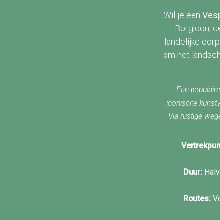
Wil je een
Ves
Borgloon, c
landelijke dor
om het landsc
Een populaire
iconische kunst
Via rustige wege
Vertrekpun
Duur:
Halv
Routes:
Vo