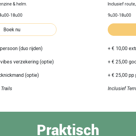
benzine & helm.
Inclusief route
14u00-18u00
9u30-18u00
Boek nu
 persoon (duo rijden)
+ € 10,00 ext
vibes verzekering (optie)
+ € 25,00 goo
cknickmand (optie)
+ € 25,00 pp 
 Trails
Inclusief Terro
enrijders Escape Route
Exclusief Bo
Praktisch
ef goedweergarantie
Incl