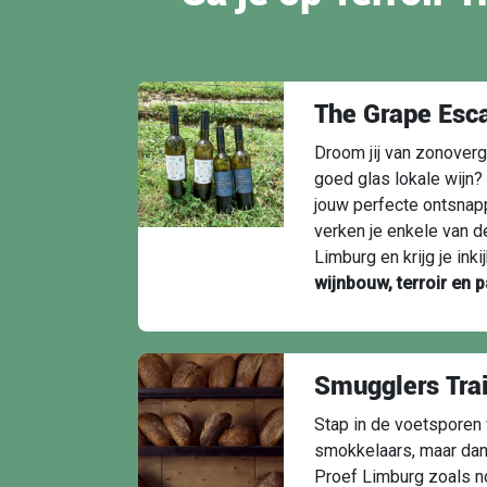
The Grape Esc
Droom jij van zonover
goed glas lokale wijn
jouw perfecte ontsnapp
verken je enkele van 
Limburg en krijg je inki
wijnbouw, terroir en 
Smugglers Trai
Stap in de voetsporen
smokkelaars, maar dan
Proef Limburg zoals no