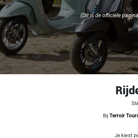
(Dit is de officiële pa
Rijd
St
Bij
Terroir Tour
Je kiest z