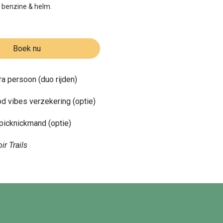
, benzine & helm.
Boek nu
ra persoon (duo rijden)
d vibes verzekering (optie)
picknickmand (optie)
ir Trails
kkenrijders Escape Route
usief goedweergarantie