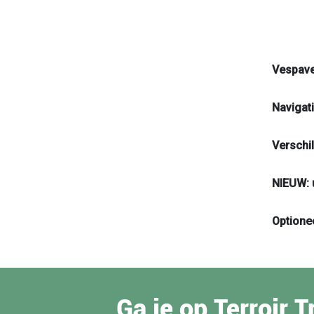
Vespave
Navigat
Verschi
NIEUW: 
Optione
Ga je op Terroir 