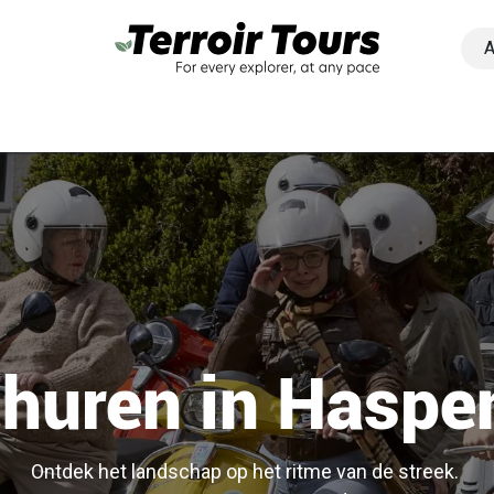
Activiteiten
Regio's
Groepen & bedrijven
Contact
M
 huren in Hasp
Ontdek het landschap op het ritme van de streek.