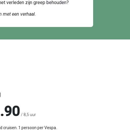
t het verleden zijn greep behouden?
en met een verhaal.
g
.90
/ 8,5 uur
 cruisen. 1 persoon per Vespa.