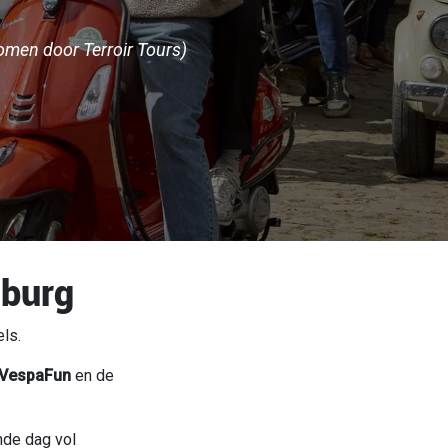
omen door Terroir Tours)
mburg
ls.
VespaFun
en de
nde dag vol