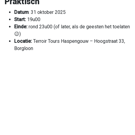
Praktisch
Datum
: 31 oktober 2025
Start:
19u00
Einde:
rond 23u00 (of later, als de geesten het toelaten
😉)
Locatie:
Terroir Tours Haspengouw – Hoogstraat 33,
Borgloon
Prijs:
€ 71,99, inclusief wagentje, wijntastings
geïnspireerd door de chef, warme soep met brood —
een avond vol verwennerij, van ons voor jullie.
Optioneel:
een laatste, verboden glas rode wijn —
Bloed van de Wijngaard.
Maximum 60 deelnemers.
Ook geschikt voor
kinderen.
Niet zomaar een wijnproeverij.
Dit is een
ongeziene wijn- en griezelbeleving
, slechts
voor een
select publiek
.