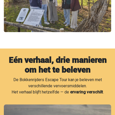
Eén verhaal, drie manieren
om het te beleven
De Bokkenrijders Escape Tour kan je beleven met
verschillende vervoersmiddelen.
Het verhaal blijft hetzelfde — de
ervaring verschilt
.