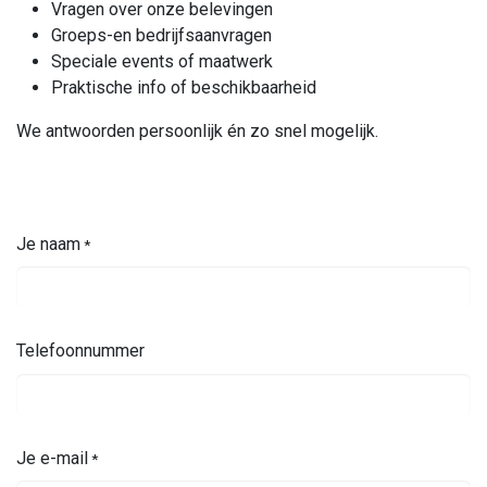
Van individuele ervaringen tot groepsuitstappen en
teambuildings op maat.
Gebruik het contactformulier voor:
Vragen over onze belevingen
Groeps-en bedrijfsaanvragen
Speciale events of maatwerk
Praktische info of beschikbaarheid
We antwoorden persoonlijk én zo snel mogelijk.
Je naam
*
Telefoonnummer